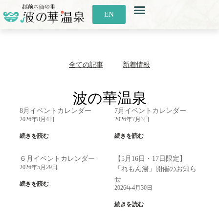
お知らせ
お食事
利用案内
アクセス
EN
全ての記事
新着情報
波の華温泉
8月イベントカレンダー
7月イベントカレンダー
2026年8月4日
2026年7月3日
続きを読む
続きを読む
６月イベントカレンダー
【5月16日・17日限定】
2026年5月29日
「れもん湯」開催のお知ら
せ
続きを読む
2026年4月30日
続きを読む