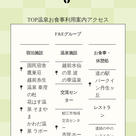
TOP
温泉
お食事
利用案内
アクセス
F&Eグループ
宿泊施設
温泉施設
お食事・
休憩処
国民宿舎
越前水仙
鷹巣荘
の里 波
道の駅
越前糸生
の華温泉
パークイ
温泉 泰澄
ン丹生ヶ
交流セン
の杜
丘
ター
花はす温
レストラ
泉 そまや
鯖江市地域
ン
ま
交流センタ
かわだ温
ー
遺跡の中の
泉 ラポー
市民ホー
レストラン