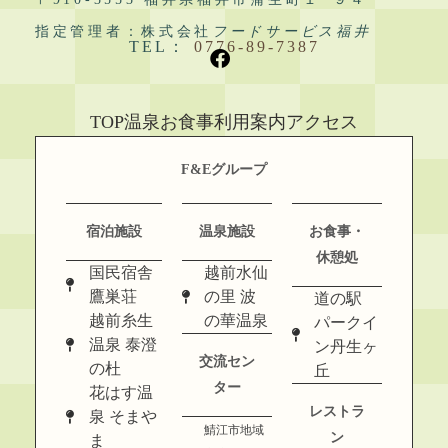
指定管理者：株式会社
フードサービス福井
TEL：
0776-89-7387
TOP
温泉
お食事
利用案内
アクセス
F&Eグループ
宿泊施設
温泉施設
お食事・
休憩処
国民宿舎
越前水仙
鷹巣荘
の里 波
道の駅
越前糸生
の華温泉
パークイ
温泉 泰澄
ン丹生ヶ
交流セン
の杜
丘
ター
花はす温
レストラ
泉 そまや
鯖江市地域
ン
ま