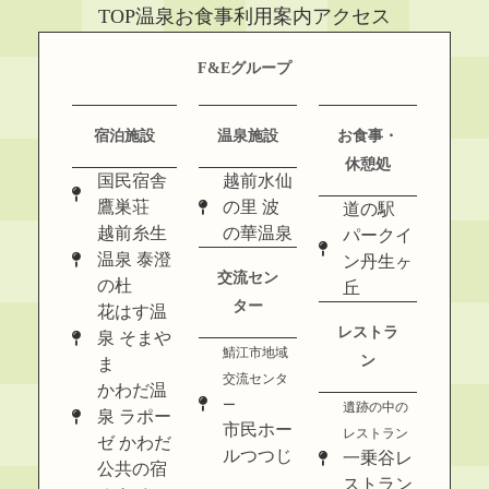
TOP
温泉
お食事
利用案内
アクセス
F&Eグループ
宿泊施設
温泉施設
お食事・
休憩処
国民宿舎
越前水仙
鷹巣荘
の里 波
道の駅
越前糸生
の華温泉
パークイ
温泉 泰澄
ン丹生ヶ
交流セン
の杜
丘
ター
花はす温
レストラ
泉 そまや
鯖江市地域
ン
ま
交流センタ
かわだ温
ー
遺跡の中の
泉 ラポー
市民ホー
レストラン
ゼ かわだ
ルつつじ
一乗谷レ
公共の宿
ストラン