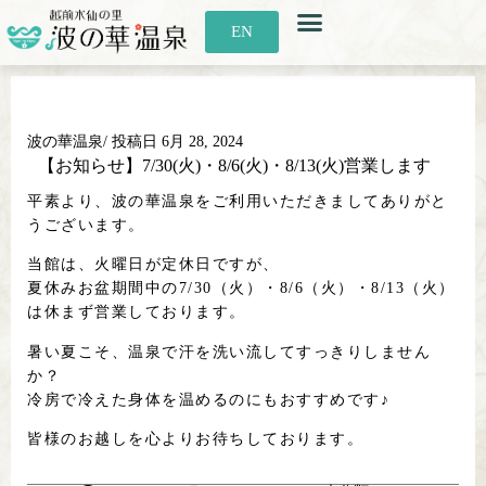
お知らせ
お食事
利用案内
アクセス
EN
波の華温泉
/ 投稿日
6月 28, 2024
【お知らせ】7/30(火)・8/6(火)・8/13(火)営業します
平素より、波の華温泉をご利用いただきましてありがと
うございます。
当館は、火曜日が定休日ですが、
夏休みお盆期間中の7/30（火）・8/6（火）・8/13（火）
は休まず営業しております。
暑い夏こそ、温泉で汗を洗い流してすっきりしません
か？
冷房で冷えた身体を温めるのにもおすすめです♪
皆様のお越しを心よりお待ちしております。